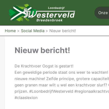
Ga
naar
Onze 
de
inhoud
Home
Social Media
Nieuw bericht!
Nieuw bericht!
De Krachtvoer Oogst is gestart!
Een geweldige periode staat ons weer te wachten! 
nieuwe machine! Zelfde principe, grotere capacite
geen granen maar wilt u wel een krachtvoer slurf
prijzen. #LoonbedrijfWesterveld #regionaalkracht
#claaslexion