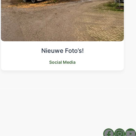
Nieuwe Foto’s!
Social Media
Faceb
Ins
Y