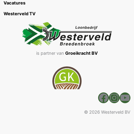
Vacatures
Westerveld TV
is partner van
Groeikracht BV
Faceb
Inst
Yo
© 2026 Westerveld BV